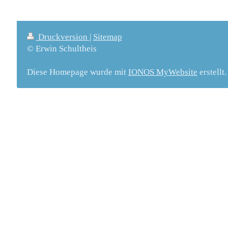
Druckversion
|
Sitemap
© Erwin Schultheis
Diese Homepage wurde mit
IONOS MyWebsite
erstellt.