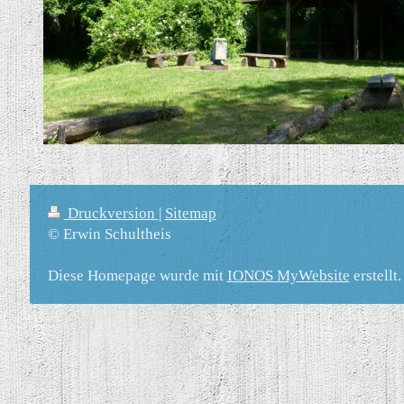
Druckversion
|
Sitemap
© Erwin Schultheis
Diese Homepage wurde mit
IONOS MyWebsite
erstellt.