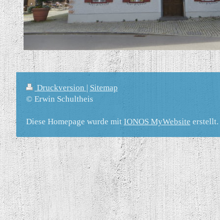
Druckversion
|
Sitemap
© Erwin Schultheis
Diese Homepage wurde mit
IONOS MyWebsite
erstellt.