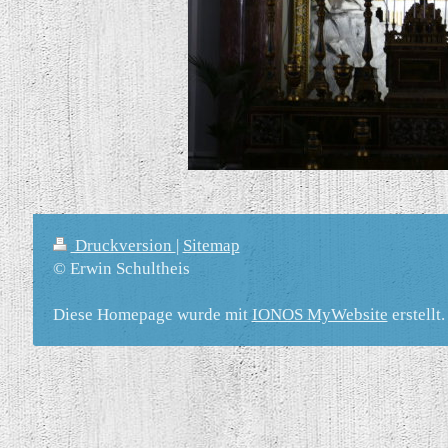
Druckversion
|
Sitemap
© Erwin Schultheis
Diese Homepage wurde mit
IONOS MyWebsite
erstellt.