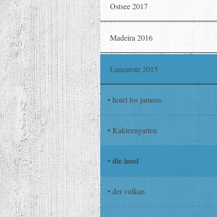
Ostsee 2017
Madeira 2016
Lanzarote 2015
hotel los jameos
Kakteengarten
die insel
der vulkan