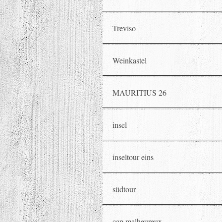
Treviso
Weinkastel
MAURITIUS 26
insel
inseltour eins
südtour
cap malheureux