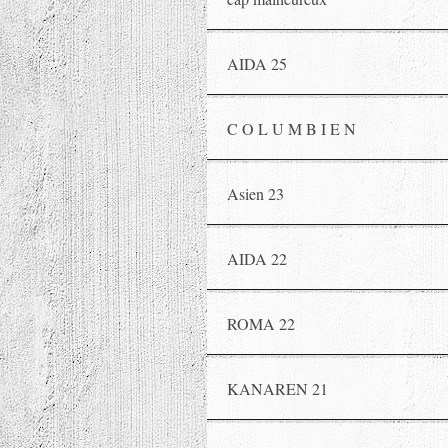
AIDA 25
C O L U M B I E N
Asien 23
AIDA 22
ROMA 22
KANAREN 21