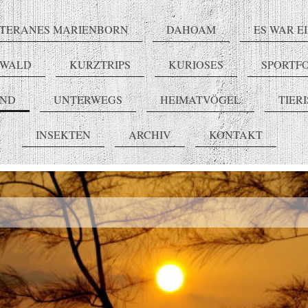
TERANES MARIENBORN
DAHOAM
ES WAR E
RWALD
KURZTRIPS
KURIOSES
SPORTF
END
UNTERWEGS
HEIMATVÖGEL
TIER
INSEKTEN
ARCHIV
KONTAKT