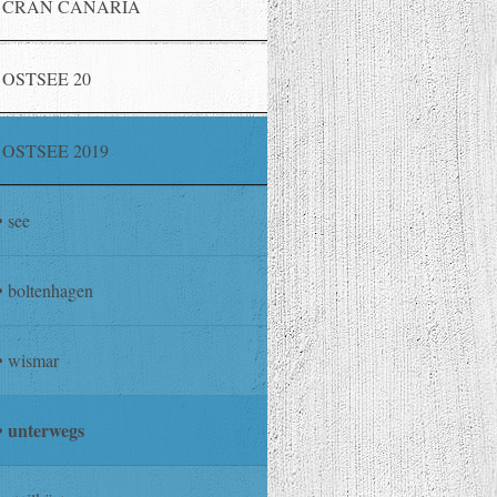
CRAN CANARIA
OSTSEE 20
OSTSEE 2019
see
boltenhagen
wismar
unterwegs