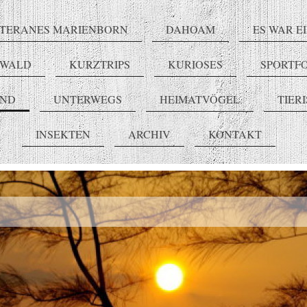
TERANES MARIENBORN
DAHOAM
ES WAR E
RWALD
KURZTRIPS
KURIOSES
SPORTF
END
UNTERWEGS
HEIMATVÖGEL
TIER
INSEKTEN
ARCHIV
KONTAKT