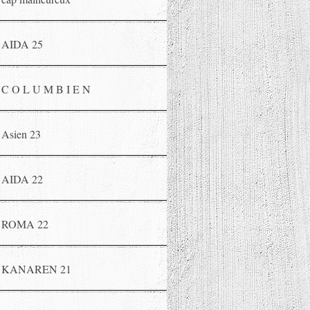
AIDA 25
C O L U M B I E N
Asien 23
AIDA 22
ROMA 22
KANAREN 21