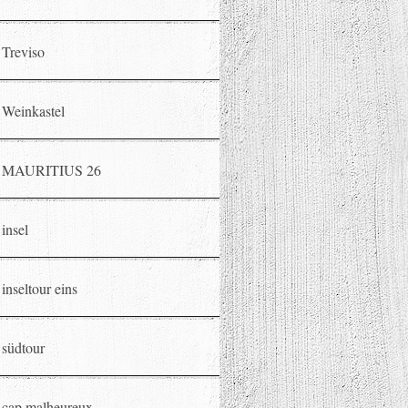
Treviso
Weinkastel
MAURITIUS 26
insel
inseltour eins
südtour
cap malheureux