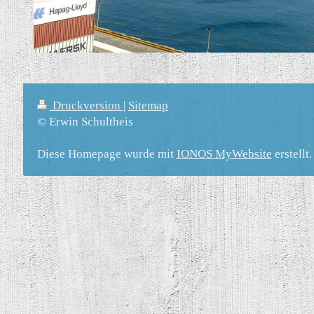
Druckversion
|
Sitemap
© Erwin Schultheis
Diese Homepage wurde mit
IONOS MyWebsite
erstellt.