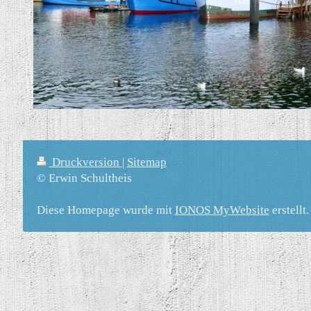
Druckversion
|
Sitemap
© Erwin Schultheis
Diese Homepage wurde mit
IONOS MyWebsite
erstellt.