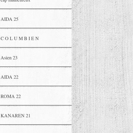
AIDA 25
C O L U M B I E N
Asien 23
AIDA 22
ROMA 22
KANAREN 21