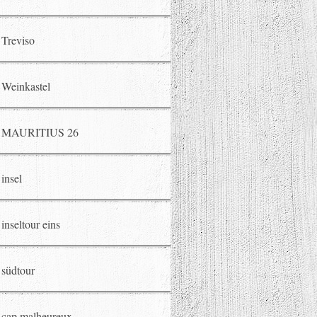
Treviso
Weinkastel
MAURITIUS 26
insel
inseltour eins
südtour
cap malheureux