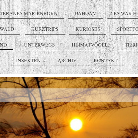
TERANES MARIENBORN
DAHOAM
ES WAR E
RWALD
KURZTRIPS
KURIOSES
SPORTF
END
UNTERWEGS
HEIMATVÖGEL
TIER
INSEKTEN
ARCHIV
KONTAKT