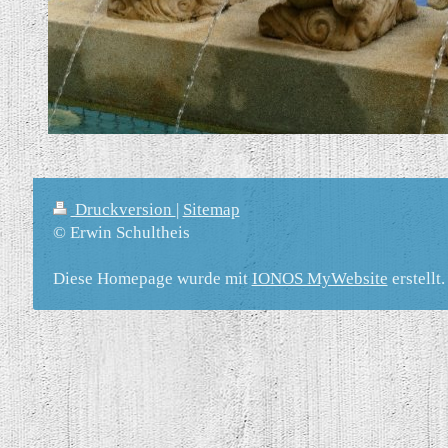
Druckversion
|
Sitemap
© Erwin Schultheis
Diese Homepage wurde mit
IONOS MyWebsite
erstellt.