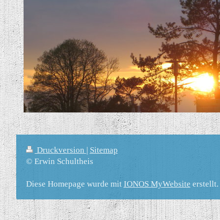
Druckversion
|
Sitemap
© Erwin Schultheis
Diese Homepage wurde mit
IONOS MyWebsite
erstellt.