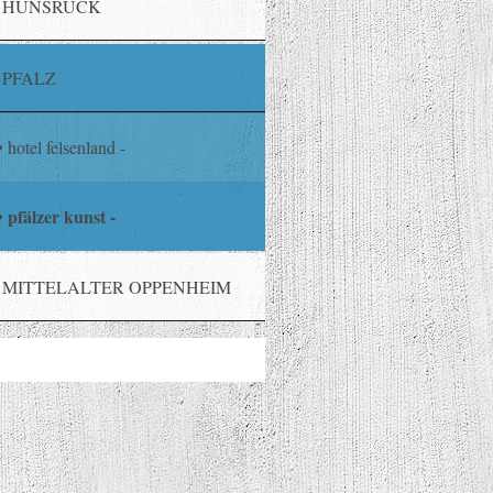
HUNSRÜCK
PFALZ
hotel felsenland -
pfälzer kunst -
MITTELALTER OPPENHEIM