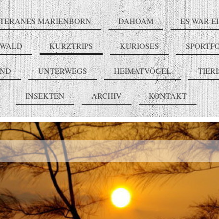
TERANES MARIENBORN
DAHOAM
ES WAR E
RWALD
KURZTRIPS
KURIOSES
SPORTF
END
UNTERWEGS
HEIMATVÖGEL
TIER
INSEKTEN
ARCHIV
KONTAKT