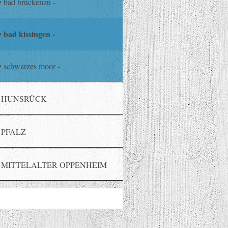
bad brückenau -
bad kissingen -
schwarzes moor -
HUNSRÜCK
PFALZ
MITTELALTER OPPENHEIM