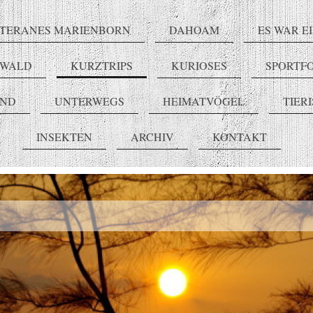
TERANES MARIENBORN
DAHOAM
ES WAR E
RWALD
KURZTRIPS
KURIOSES
SPORTF
END
UNTERWEGS
HEIMATVÖGEL
TIER
INSEKTEN
ARCHIV
KONTAKT