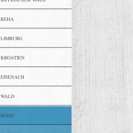
REHA
LIMBURG
KROATIEN
EISENACH
WALD
RÖHN