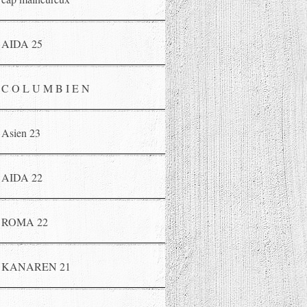
AIDA 25
C O L U M B I E N
Asien 23
AIDA 22
ROMA 22
KANAREN 21