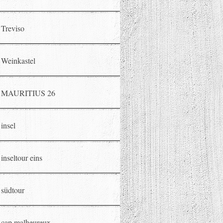
Treviso
Weinkastel
MAURITIUS 26
insel
inseltour eins
südtour
cap malheureux