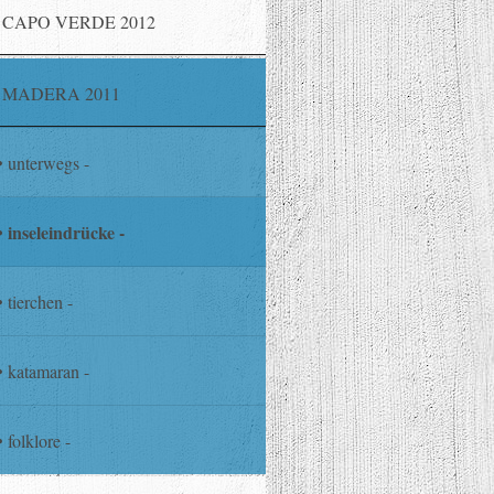
CAPO VERDE 2012
MADERA 2011
unterwegs -
inseleindrücke -
tierchen -
katamaran -
folklore -