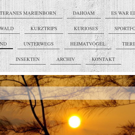
TERANES MARIENBORN
DAHOAM
ES WAR E
RWALD
KURZTRIPS
KURIOSES
SPORTF
END
UNTERWEGS
HEIMATVÖGEL
TIER
INSEKTEN
ARCHIV
KONTAKT